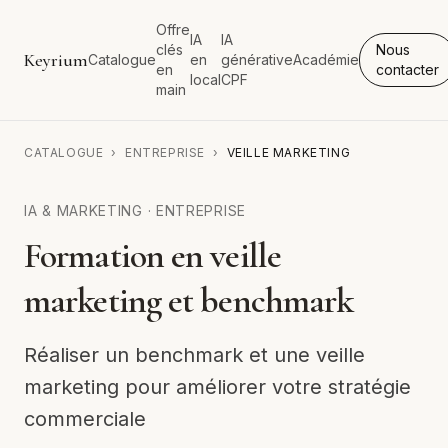
Offre
IA
IA
clés
Nous
Keyrium
Catalogue
en
générative
Académie
en
contacter
local
CPF
main
CATALOGUE
›
ENTREPRISE
›
VEILLE MARKETING
IA & MARKETING
·
ENTREPRISE
Formation en veille
marketing et benchmark
Réaliser un benchmark et une veille
marketing pour améliorer votre stratégie
commerciale