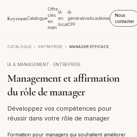
Offre
IA
IA
clés
Nous
Keyrium
Catalogue
en
générative
Académie
en
contacter
local
CPF
main
CATALOGUE
›
ENTREPRISE
›
MANAGER EFFICACE
IA & MANAGEMENT
·
ENTREPRISE
Management et affirmation
du rôle de manager
Développez vos compétences pour
réussir dans votre rôle de manager
Formation pour managers qui souhaitent améliorer