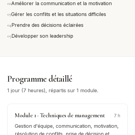
0
2
Améliorer la communication et la motivation
0
3
Gérer les conflits et les situations difficiles
0
4
Prendre des décisions éclairées
0
5
Développer son leadership
Programme détaillé
1 jour (7 heures)
, répartis sur
1
module
.
Module
1
·
Techniques de management
7
h
Gestion d'équipe, communication, motivation,
résolution de conflits, prise de décision et