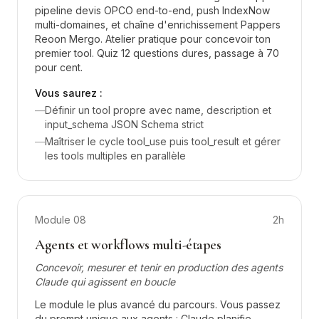
pipeline devis OPCO end-to-end, push IndexNow
multi-domaines, et chaîne d'enrichissement Pappers
Reoon Mergo. Atelier pratique pour concevoir ton
premier tool. Quiz 12 questions dures, passage à 70
pour cent.
Vous saurez :
—
Définir un tool propre avec name, description et
input_schema JSON Schema strict
—
Maîtriser le cycle tool_use puis tool_result et gérer
les tools multiples en parallèle
Module
08
2h
Agents et workflows multi-étapes
Concevoir, mesurer et tenir en production des agents
Claude qui agissent en boucle
Le module le plus avancé du parcours. Vous passez
du prompt unique aux agents : Claude planifie,