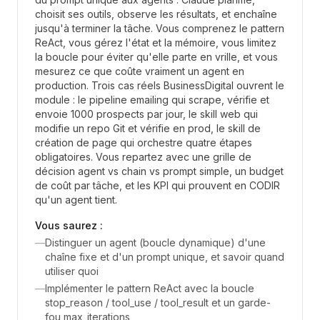
choisit ses outils, observe les résultats, et enchaîne
jusqu'à terminer la tâche. Vous comprenez le pattern
ReAct, vous gérez l'état et la mémoire, vous limitez
la boucle pour éviter qu'elle parte en vrille, et vous
mesurez ce que coûte vraiment un agent en
production. Trois cas réels BusinessDigital ouvrent le
module : le pipeline emailing qui scrape, vérifie et
envoie 1000 prospects par jour, le skill web qui
modifie un repo Git et vérifie en prod, le skill de
création de page qui orchestre quatre étapes
obligatoires. Vous repartez avec une grille de
décision agent vs chain vs prompt simple, un budget
de coût par tâche, et les KPI qui prouvent en CODIR
qu'un agent tient.
Vous saurez :
—
Distinguer un agent (boucle dynamique) d'une
chaîne fixe et d'un prompt unique, et savoir quand
utiliser quoi
—
Implémenter le pattern ReAct avec la boucle
stop_reason / tool_use / tool_result et un garde-
fou max_iterations