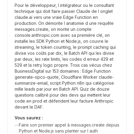
Pour le développeur, l intégrateur ou le consultant
technique qui doit faire passer Claude de l onglet
claude.ai vers une vraie Edge Function en
production. On démonte l anatomie d une requête
messages.create, on monte un compte
console.anthropic.com avec sa première clé, on
installe les SDK Python et Node.js, on couvre le
streaming, le token counting, le prompt caching qui
divise vos coûts par dix, le Batch API qui les divise
par deux, les rate limits, les codes d erreur 429 et
529 et la retry logic propre. Trois cas vécus chez
BusinessDigital sur 153 domaines : Edge Function
generate-opco-quote, Cloudflare Worker claude-
summarize-email, script Python n8n qui catégorise
mille leads par jour en Batch API. Quiz de douze
questions calibré pour des devs qui mettent leur
code en prod et défendent leur facture Anthropic
devant le DAF.
Vous saurez :
—
Faire son premier appel à messages.create depuis
Python et Node.js sans planter sur l auth